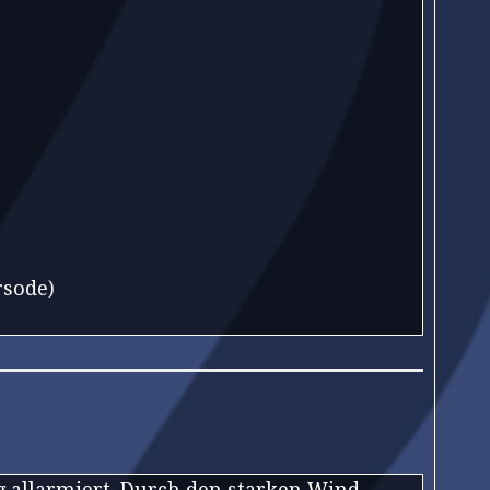
rsode)
g allarmiert. Durch den starken Wind