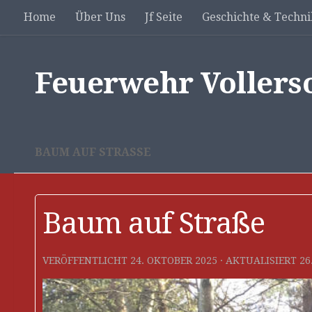
Home
Über Uns
Jf Seite
Geschichte & Techni
Unter dem Inhalt
Feuerwehr Vollers
BAUM AUF STRASSE
Baum auf Straße
VERÖFFENTLICHT
24. OKTOBER 2025
· AKTUALISIERT
26