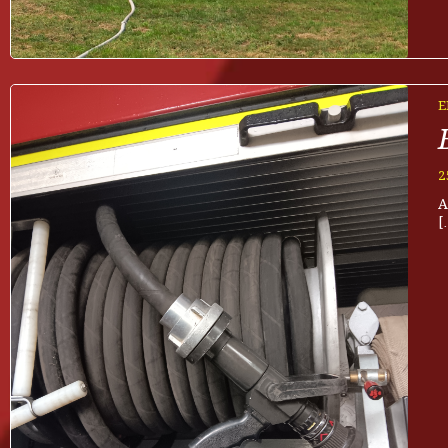
E
2
A
[