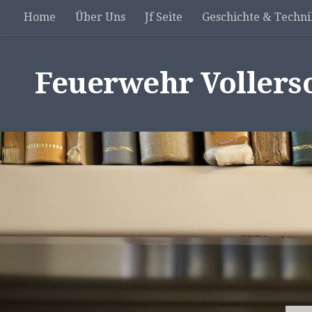
Home
Über Uns
Jf Seite
Geschichte & Techni
Unter dem Inhalt
Feuerwehr Vollers