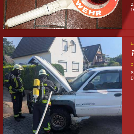
Z
D
E
2
B
B