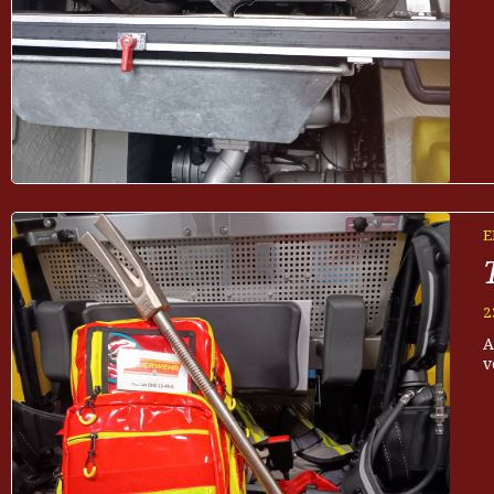
E
2
A
v