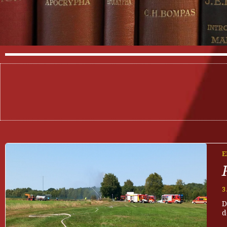
E
3
D
d