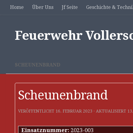
Home
Über Uns
Jf Seite
Geschichte & Techni
Unter dem Inhalt
Feuerwehr Vollers
SCHEUNENBRAND
Scheunenbrand
VERÖFFENTLICHT
16. FEBRUAR 2023
· AKTUALISIERT
13
Einsatznummer:
2023-003