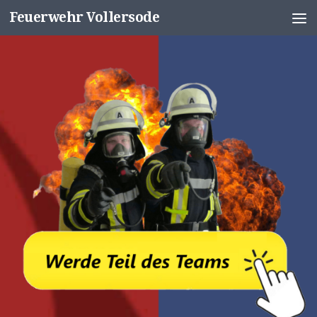
Feuerwehr Vollersode
Unter dem Inhalt