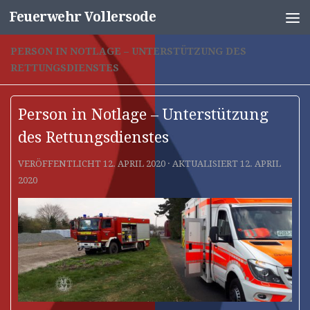
Feuerwehr Vollersode
Unter dem Inhalt
PERSON IN NOTLAGE – UNTERSTÜTZUNG DES
RETTUNGSDIENSTES
Person in Notlage – Unterstützung
des Rettungsdienstes
VERÖFFENTLICHT
12. APRIL 2020
· AKTUALISIERT
12. APRIL
2020