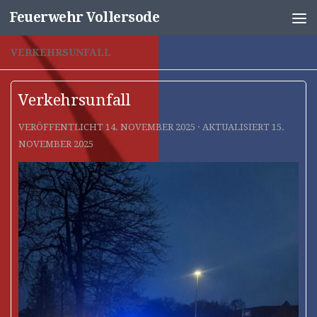
Feuerwehr Vollersode
Unter dem Inhalt
VERKEHRSUNFALL
Verkehrsunfall
VERÖFFENTLICHT
14. NOVEMBER 2025
· AKTUALISIERT
15.
NOVEMBER 2025