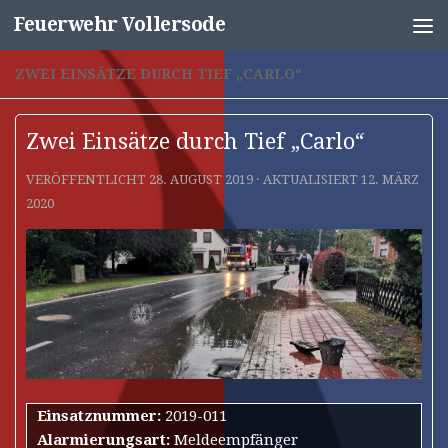
Feuerwehr Vollersode
Unter dem Inhalt
ZWEI EINSÄTZE DURCH TIEF „CARLO“
Zwei Einsätze durch Tief „Carlo“
VERÖFFENTLICHT
28. AUGUST 2019
· AKTUALISIERT
12. MÄRZ
2020
Einsatznummer:
2019-011
Alarmierungsart:
Meldeempfänger