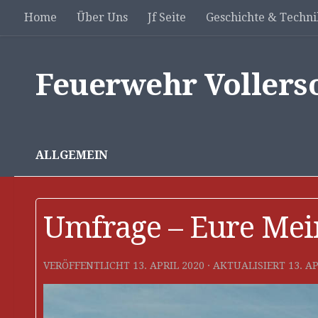
Home
Über Uns
Jf Seite
Geschichte & Techni
Unter dem Inhalt
Feuerwehr Vollers
ALLGEMEIN
Umfrage – Eure Mein
VERÖFFENTLICHT
13. APRIL 2020
· AKTUALISIERT
13. A