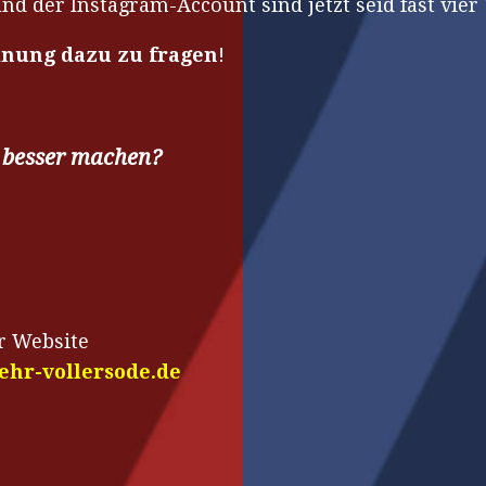
nd der Instagram-Account sind jetzt seid fast vie
einung dazu zu fragen
!
 besser machen?
r Website
hr-vollersode.de