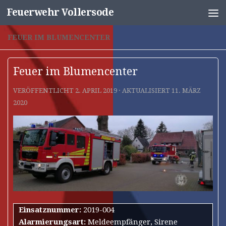
Feuerwehr Vollersode
Unter dem Inhalt
FEUER IM BLUMENCENTER
Feuer im Blumencenter
VERÖFFENTLICHT
2. APRIL 2019
· AKTUALISIERT
11. MÄRZ
2020
Einsatznummer:
2019-004
Alarmierungsart:
Meldeempfänger, Sirene