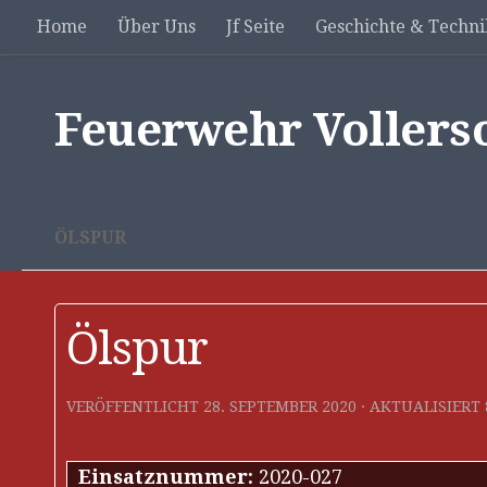
Home
Über Uns
Jf Seite
Geschichte & Techni
Unter dem Inhalt
Feuerwehr Vollers
ÖLSPUR
Ölspur
VERÖFFENTLICHT
28. SEPTEMBER 2020
· AKTUALISIERT
Einsatznummer:
2020-027