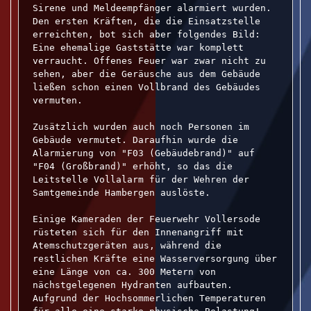
Sirene und Meldeempfänger alarmiert wurden. 

Den ersten Kräften, die die Einsatzstelle 
erreichten, bot sich aber folgendes Bild: 
Eine ehemalige Gaststätte war komplett 
verraucht. Offenes Feuer war zwar nicht zu 
sehen, aber die Geräusche aus dem Gebäude 
ließen schon einen Vollbrand des Gebäudes 
vermuten. 

Zusätzlich wurden auch noch Personen im 
Gebäude vermutet. Daraufhin wurde die 
Alarmierung von "F03 (Gebäudebrand)" auf 
"F04 (Großbrand)" erhöht, so das die 
Leitstelle Vollalarm für der Wehren der 
Samtgemeinde Hambergen auslöste. 

Einige Kameraden der Feuerwehr Vollersode 
rüsteten sich für den Innenangriff mit 
Atemschutzgeräten aus, während die 
restlichen Kräfte eine Wasserversorgung über 
eine Länge von ca. 300 Metern von 
nächstgelegenen Hydranten aufbauten. 

Aufgrund der Hochsommerlichen Temperaturen 