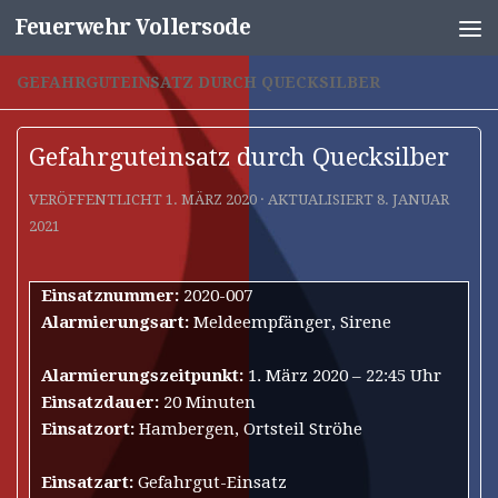
Feuerwehr Vollersode
Unter dem Inhalt
GEFAHRGUTEINSATZ DURCH QUECKSILBER
Gefahrguteinsatz durch Quecksilber
VERÖFFENTLICHT
1. MÄRZ 2020
· AKTUALISIERT
8. JANUAR
2021
Einsatznummer:
2020-007
Alarmierungsart:
Meldeempfänger, Sirene
Alarmierungszeitpunkt:
1. März 2020 – 22:45 Uhr
Einsatzdauer:
20 Minuten
Einsatzort:
Hambergen, Ortsteil Ströhe
Einsatzart:
Gefahrgut-Einsatz