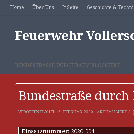
Home
Über Uns
Jf Seite
Geschichte & Techni
Unter dem Inhalt
Feuerwehr Vollers
BUNDESTRASSE DURCH BAUM BLOCKIERT
Bundestraße durch 
VERÖFFENTLICHT
16. FEBRUAR 2020
· AKTUALISIERT
8.
Einsatznummer:
2020-004