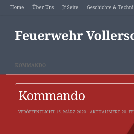
Home
Über Uns
Jf Seite
Geschichte & Techni
Unter dem Inhalt
Feuerwehr Vollers
KOMMANDO
Kommando
VERÖFFENTLICHT
15. MÄRZ 2020
· AKTUALISIERT
20. F