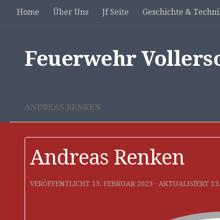
Home
Über Uns
Jf Seite
Geschichte & Techni
Unter dem Inhalt
Feuerwehr Vollers
ANDREAS RENKEN
Andreas Renken
VERÖFFENTLICHT
13. FEBRUAR 2023
· AKTUALISIERT
13