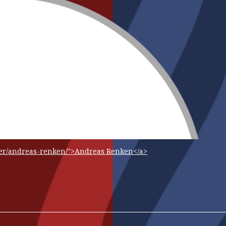
ber/andreas-renken/">Andreas Renken</a>