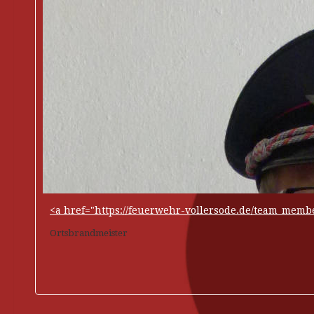
<a href="https://feuerwehr-vollersode.de/team_memb
Ortsbrandmeister