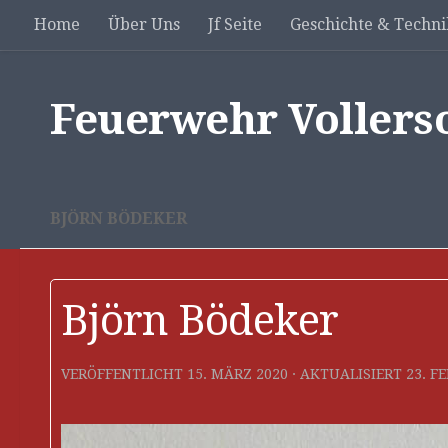
Home
Über Uns
Jf Seite
Geschichte & Techni
Unter dem Inhalt
Feuerwehr Vollers
BJÖRN BÖDEKER
Björn Bödeker
VERÖFFENTLICHT
15. MÄRZ 2020
· AKTUALISIERT
23. F