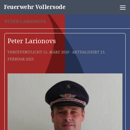
Feuerwehr Vollersode
Unter dem Inhalt
PETER LARIONOVS
Peter Larionovs
VERÖFFENTLICHT
15. MÄRZ 2020
· AKTUALISIERT
13.
FEBRUAR 2023