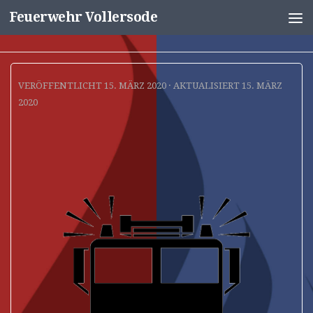
Feuerwehr Vollersode
Unter dem Inhalt
VERÖFFENTLICHT
15. MÄRZ 2020
· AKTUALISIERT
15. MÄRZ
2020