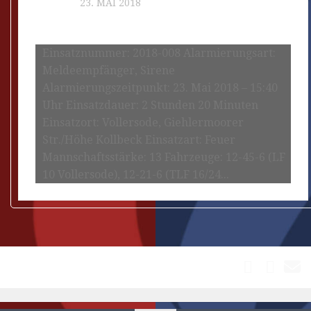
EINSATZ
23. MAI 2018
Flächenbrand am Kollbeck
Einsatznummer: 2018-008 Alarmierungsart:
Meldeempfänger, Sirene
Alarmierungszeitpunkt: 23. Mai 2018 – 15:40
Uhr Einsatzdauer: 2 Stunden 20 Minuten
Einsatzort: Vollersode, Giehlermoorer
Str./Höhe Kollbeck Einsatzart: Feuer
Mannschaftsstärke: 13 Fahrzeuge: 12-45-6 (LF
10 Vollersode), 12-21-6 (TLF 16/24...
FOLGEN: