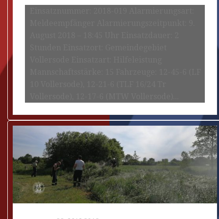
Einsatznummer: 2018-019 Alarmierungsart:
Meldeempfänger Alarmierungszeitpunkt: 9.
August 2018 – 18:45 Uhr Einsatzdauer: 2
Stunden Einsatzort: Gemeindegebiet
Vollersode Einsatzart: Hilfeleistung
Mannschaftsstärke: 15 Fahrzeuge: 12-45-6 (LF
10 Vollersode), 12-21-6 (TLF 16/24 Tr
Vollersode), 12-17-6 (MTW Vollersode)...